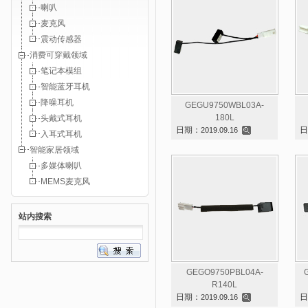
喇叭
麦克风
震动传感器
消费可穿戴领域
笔记本模组
智能蓝牙耳机
降噪耳机
GEGU9750WBL03A-
180L
头戴式耳机
日期：
日
2019.09.16
入耳式耳机
智能家居领域
多媒体喇叭
MEMS麦克风
站内搜索
GEGO9750PBL04A-
R140L
日期：
日
2019.09.16